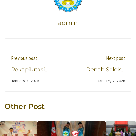
admin
Previous post
Next post
Rekapilutasi
Denah Seleksi
Realisasi
SPMB Gelombang
January 2, 2026
January 2, 2026
Penggunaan
1 Tahun Ajaran
Dana BOSKIN
2026/2027
Periode Tanggal : 1
Other Post
Januari 2025 s/d 31
Desember 2025
Tahun 2025