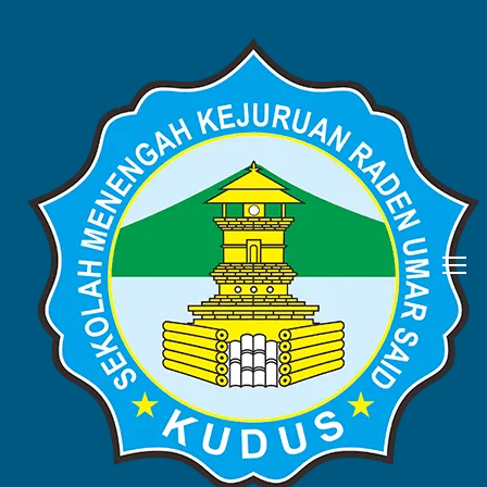
BERITA
Home
Blog
Berita
Rekapilutasi Realisasi
Penggunaan Dana BOSP