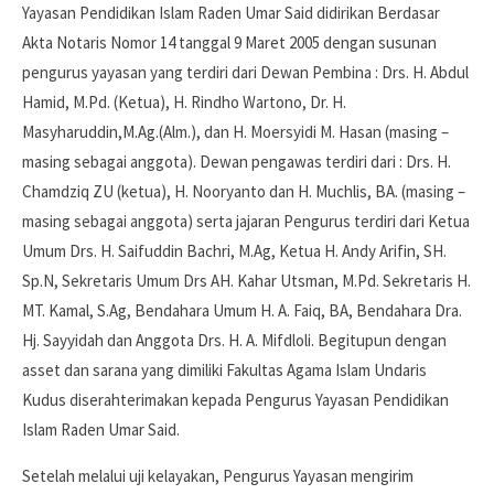
Yayasan Pendidikan Islam Raden Umar Said didirikan Berdasar
Akta Notaris Nomor 14 tanggal 9 Maret 2005 dengan susunan
pengurus yayasan yang terdiri dari Dewan Pembina : Drs. H. Abdul
Hamid, M.Pd. (Ketua), H. Rindho Wartono, Dr. H.
Masyharuddin,M.Ag.(Alm.), dan H. Moersyidi M. Hasan (masing –
masing sebagai anggota). Dewan pengawas terdiri dari : Drs. H.
Chamdziq ZU (ketua), H. Nooryanto dan H. Muchlis, BA. (masing –
masing sebagai anggota) serta jajaran Pengurus terdiri dari Ketua
Umum Drs. H. Saifuddin Bachri, M.Ag, Ketua H. Andy Arifin, SH.
Sp.N, Sekretaris Umum Drs AH. Kahar Utsman, M.Pd. Sekretaris H.
MT. Kamal, S.Ag, Bendahara Umum H. A. Faiq, BA, Bendahara Dra.
Hj. Sayyidah dan Anggota Drs. H. A. Mifdloli. Begitupun dengan
asset dan sarana yang dimiliki Fakultas Agama Islam Undaris
Kudus diserahterimakan kepada Pengurus Yayasan Pendidikan
Islam Raden Umar Said.
Setelah melalui uji kelayakan, Pengurus Yayasan mengirim