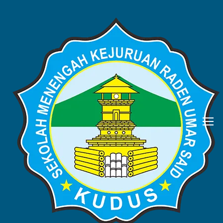
Center of Excellence
SMK Raden Umar Said Kudus
saat ini telah menjadi
SMK Pusat
Keunggulan
(Center of