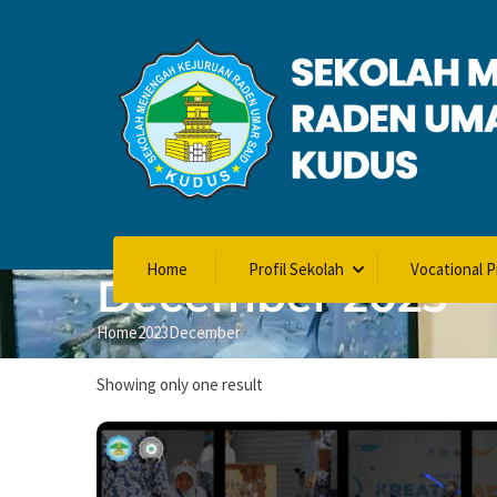
Home
Profil Sekolah
Vocational 
December 2023
Home
2023
December
Showing only one result