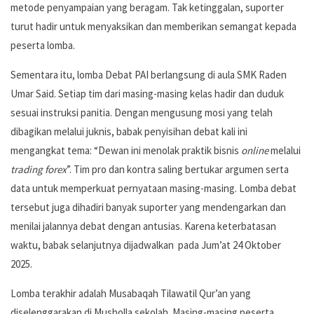
metode penyampaian yang beragam. Tak ketinggalan, suporter
turut hadir untuk menyaksikan dan memberikan semangat kepada
peserta lomba.
Sementara itu, lomba Debat PAI berlangsung di aula SMK Raden
Umar Said. Setiap tim dari masing-masing kelas hadir dan duduk
sesuai instruksi panitia. Dengan mengusung mosi yang telah
dibagikan melalui juknis, babak penyisihan debat kali ini
mengangkat tema: “Dewan ini menolak praktik bisnis
online
melalui
trading forex
”. Tim pro dan kontra saling bertukar argumen serta
data untuk memperkuat pernyataan masing-masing. Lomba debat
tersebut juga dihadiri banyak suporter yang mendengarkan dan
menilai jalannya debat dengan antusias. Karena keterbatasan
waktu, babak selanjutnya dijadwalkan pada Jum’at 24 Oktober
2025.
Lomba terakhir adalah Musabaqah Tilawatil Qur’an yang
diselenggarakan di Musholla sekolah. Masing-masing peserta