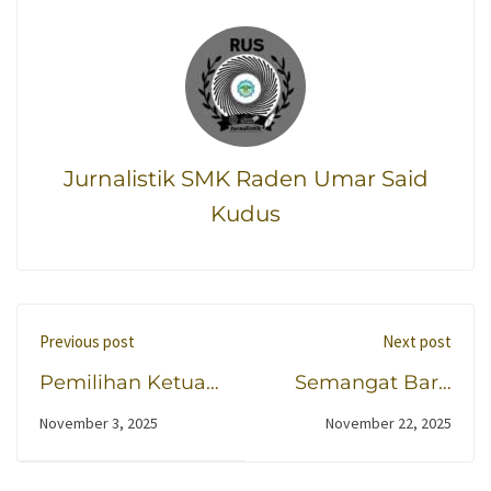
Jurnalistik SMK Raden Umar Said
Kudus
Previous post
Next post
Pemilihan Ketua
Semangat Baru
OSIS dan MPK
Kepemimpinan
November 3, 2025
November 22, 2025
2025/2026
Organisasi SMK
Raden Umar Said