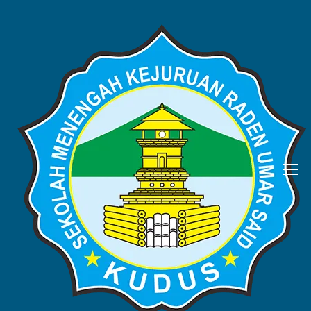
BERITA
Home
Blog
Berita
RANGKAIAN
ACARA PERINGATAN HUT RI