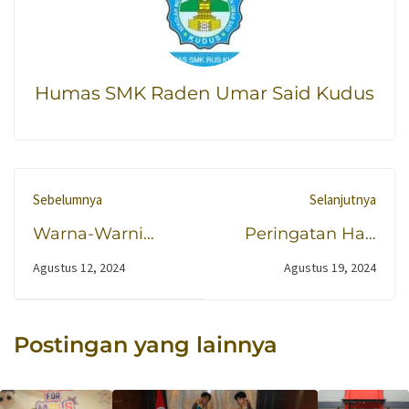
Humas SMK Raden Umar Said Kudus
Sebelumnya
Selanjutnya
Warna-Warni
Peringatan Hari
Cerita Peserta
Lahir Pramuka
Agustus 12, 2024
Agustus 19, 2024
MPLS yang Penuh
Oleh Warga
Keseruan
Sekolah SMK
Raden Umar Said
Postingan yang lainnya
Kudus