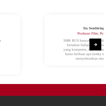
Ita Sembiring
Produser Film, Pen
a
SMK RUS banyak membekali
bertahan hidup agar menja
yang kompeten, dan terutam
harus berbuat apa ketika m
menyelesaikan studi