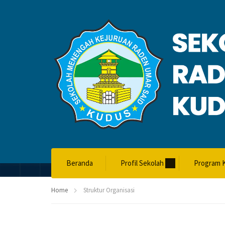
STRUKTUR O
Beranda
Profil Sekolah
Program K
Home
Struktur Organisasi