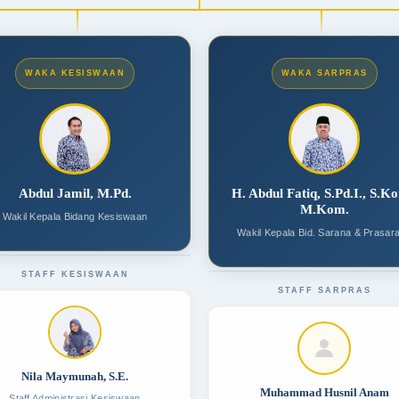
WAKA KESISWAAN
WAKA SARPRAS
Abdul Jamil, M.Pd.
H. Abdul Fatiq, S.Pd.I., S.K
M.Kom.
Wakil Kepala Bidang Kesiswaan
Wakil Kepala Bid. Sarana & Prasar
STAFF KESISWAAN
STAFF SARPRAS
Nila Maymunah, S.E.
Muhammad Husnil Anam
Staff Administrasi Kesiswaan