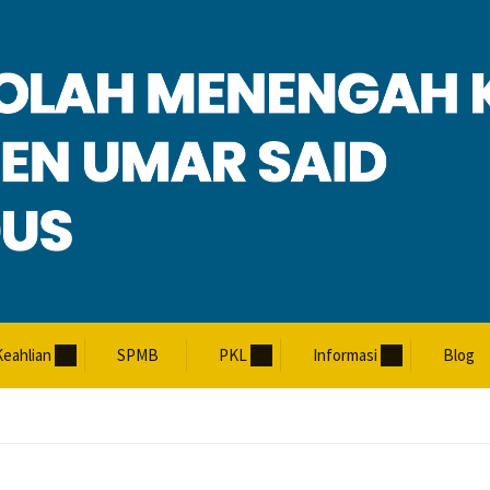
RGANISASI
eahlian
SPMB
PKL
Informasi
Blog