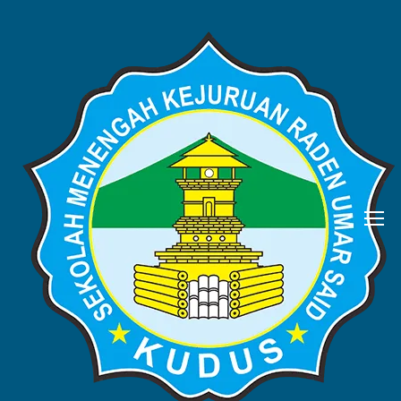
Humas SMK Raden
Umar Said Kudus
Home
Author: Humas SMK Raden Umar Said Kudus
Showing 1 - 10 of 15 results