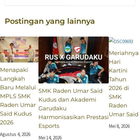
Rasa Suka dan
Assegaf Pimpin
Cinta Kepada-Nya
Syahdunya
Shalawat di SMK
Postingan yang lainnya
Raden Umar Said
Kudus
Meriahnya
Hari
Menapaki
Kartini
Langkah
Tahun
Baru Melalui
2026 di
SMK Raden Umar Said
MPLS SMK
SMK
Kudus dan Akademi
Raden Umar
Raden
Garudaku
Said Kudus
Umar Said
Harmonisasikan Prestasi
2026
Esports
Mei 8, 2026
Agustus 4, 2026
Mei 14, 2026