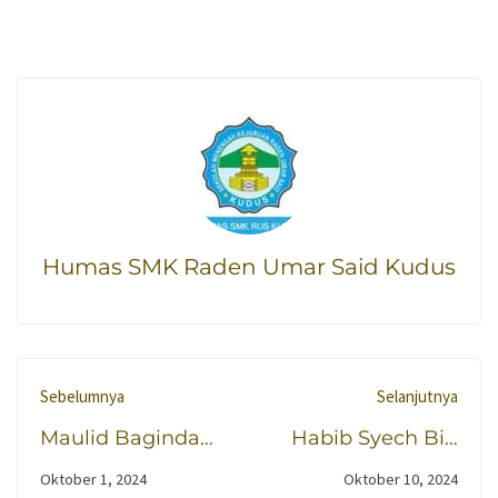
Humas SMK Raden Umar Said Kudus
Sebelumnya
Selanjutnya
Maulid Baginda
Habib Syech Bin
Nabi yang Penuh
Abdul Qodir
Oktober 1, 2024
Oktober 10, 2024