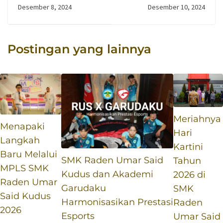
Diri, Teater
Esports Nasional
Desember 8, 2024
Desember 10, 2024
Ramarsaku
Pelajar Honor of
Sukses Tampilkan
Kings: Tim SMK
Karya Karikatur di
Raden Umar Said
Postingan yang lainnya
Ajang Festival
Kudus Tunjukkan
Teater Pelajar
Kehebatan
2024
Meriahnya
Menapaki
Hari
Langkah
Kartini
Baru Melalui
SMK Raden Umar Said
Tahun
MPLS SMK
Kudus dan Akademi
2026 di
Raden Umar
Garudaku
SMK
Said Kudus
Harmonisasikan Prestasi
Raden
2026
Esports
Umar Said