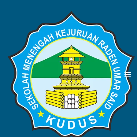
Jurnalistik SMK
Raden Umar Said
Kudus
Home
Author: Jurnalistik SMK Raden Umar Said Kudus
Showing 1 - 10 of 41 results