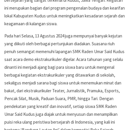
bersejarah yang sangat terkenal di Kudus, Jawa Tengah. Kegiatan
ini merupakan bagian dari program pengenalan budaya dan kearifan
lokal Kabupaten Kudus untuk meningkatkan kesadaran sejarah dan
keagamaan di kalangan siswa.
Pada hari Selasa, 13 Agustus 2024 juga mempunyai banyak kejutan
yang diikuti oleh berbagai pertunjukan diadakan. Suasana riuh
penuh semangat memenuhi lapangan SMK Raden Umar Said Kudus
saat acara demo ekstrakurikuler digelar. Acara tahunan yang selalu
dinanti ini menjadi ajang bagi para siswa baru untuk mengenal
berbagai kegiatan ekstrakurikuler yang ditawarkan di sekolah,
sekaligus menjadi sarana bagi siswa untuk menemukan minat dan
bakat, dari ekstrakurikuler Teater, Jurnalistik, Pramuka, Esports,
Pencak Silat, Musik, Paduan Suara, PMR, hingga Tari. Dengan
pendekatan yang kreatif dan inovatif, setiap siswa SMK Raden
Umar Said Kudus juga diajak untuk menyusun dan menampilkan
puisi reka ulang peristiwa bersejarah di Indonesia, yang kali ini
bertema ‘Bandung Lautan Api’ dalam kompetisi Reka Sejarah.