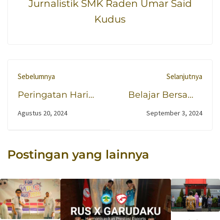
Jurnalistik SMK Raden Umar Said
Kudus
Sebelumnya
Selanjutnya
Peringatan Hari
Belajar Bersama
Lahir Pramuka
dan Maju
Agustus 20, 2024
September 3, 2024
Oleh Warga
Bersama Demi
Sekolah SMK
Perkembangan
Raden Umar Said
Industri Kreatif ke
Postingan yang lainnya
Kudus
Depannya