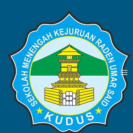
BERITA
Home
Blog
Berita
Minggu Penuh Semangat
Kemerdekaan Bersama SMK