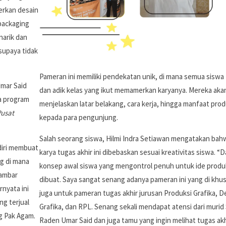
rkan desain
packaging
narik dan
supaya tidak
Pameran ini memiliki pendekatan unik, di mana semua siswa 
mar Said
dan adik kelas yang ikut memamerkan karyanya. Mereka aka
a program
menjelaskan latar belakang, cara kerja, hingga manfaat pro
usat
kepada para pengunjung.
Salah seorang siswa, Hilmi Indra Setiawan mengatakan bahw
diri membuat
karya tugas akhir ini dibebaskan sesuai kreativitas siswa. “D
ng di mana
konsep awal siswa yang mengontrol penuh untuk ide produ
gambar
dibuat. Saya sangat senang adanya pameran ini yang di khu
nyata ini
juga untuk pameran tugas akhir jurusan Produksi Grafika, D
g terjual
Grafika, dan RPL. Senang sekali mendapat atensi dari muri
g Pak Agam.
Raden Umar Said dan juga tamu yang ingin melihat tugas akh