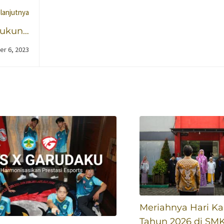
lanjutnya
Dukung
r Said
r 6, 2023
Kudus
Meriahnya Hari Kar
Tahun 2026 di SM