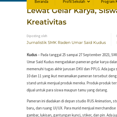
Beranda
Profil Sekolah
Program K
Lewat Gelar Karya, Sis
Kreativitas
Diposting oleh
Jurnalistik SMK Raden Umar Said Kudus
Kudus
– Pada tanggal 25 sampai 27 September 2023, S
Umar Said Kudus mengadakan pameran gelar karya dala
memenuhi tugas akhir jurusan DKV dan PPLG. Ada juga s
10 dan 11 yang ikut meramaikan pameran tersebut de
stand untuk menjual produk mereka. Produk-produk ter
dijual untuk para siswa maupun tamu yang datang.
Pameran ini diadakan di depan studio RUS Animation, s
baru, dan ruang UI/UX. Para murid menjual merchandise 
gambar, lukisan, gantungan kunci, stiker, dan pin. Ada j