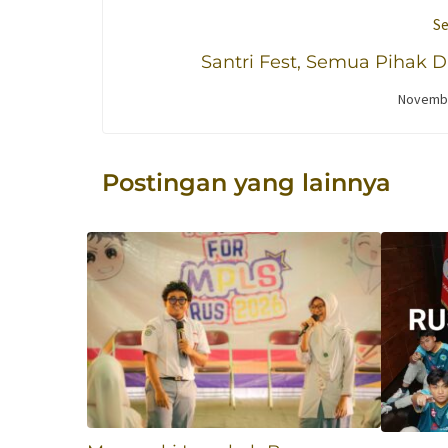
Se
Santri Fest, Semua Pihak 
Generasi Santri di SMK Raden Uma
Novembe
Postingan yang lainnya