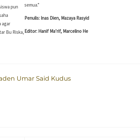
semua.”
 siswa pun
usaha
Penulis: Inas Dien, Mazaya Rasyid
a agar
Editor: Hanif Ma’rif, Marcelino He
tar Bu Riska,
Raden Umar Said Kudus