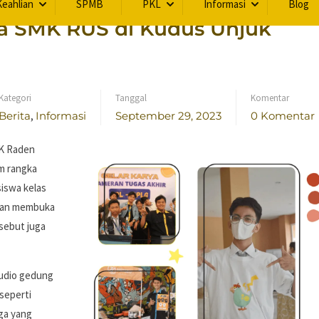
eahlian
SPMB
PKL
Informasi
Blog
wa SMK RUS di Kudus Unjuk
Kategori
Tanggal
Komentar
Berita
,
Informasi
September 29, 2023
0 Komentar
MK Raden
m rangka
iswa kelas
ngan membuka
sebut juga
tudio gedung
seperti
uga yang