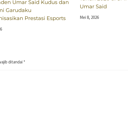
den Umar Said Kudus dan
Umar Said
i Garudaku
Mei 8, 2026
sasikan Prestasi Esports
26
ajib ditandai
*