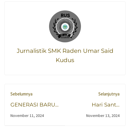
Jurnalistik SMK Raden Umar Said
Kudus
Sebelumnya
Selanjutnya
GENERASI BARU,
Hari Santri
PEMILIHAN
Nasional di SMK
November 11, 2024
November 13, 2024
KETUA OSIS DAN
Raden Umar Said
MPK BARU!