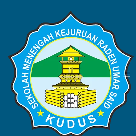
BERITA
Home
Blog
Berita
Hari Sumpah Pemuda dan
Pelantikan Anggota OSIS,