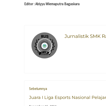
Editor : Abiyyu Wiemaputra Bagaskara
Jurnalistik SMK 
Sebelumnya
Juara I Liga Esports Nasional Pelaja
Honor of Kings: Tim SMK Raden Um