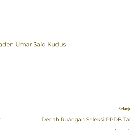
Raden Umar Said Kudus
Selanj
r
Denah Ruangan Seleksi PPDB T
ar
Pelajaran 2025/