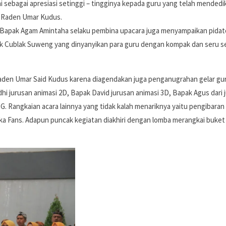
i sebagai apresiasi setinggi – tingginya kepada guru yang telah mendedi
K Raden Umar Kudus.
i Bapak Agam Amintaha selaku pembina upacara juga menyampaikan pidato
ak Cublak Suweng yang dinyanyikan para guru dengan kompak dan seru s
Raden Umar Said Kudus karena diagendakan juga penganugrahan gelar gu
hi jurusan animasi 2D, Bapak David jurusan animasi 3D, Bapak Agus dari 
TG. Rangkaian acara lainnya yang tidak kalah menariknya yaitu pengibara
fika Fans. Adapun puncak kegiatan diakhiri dengan lomba merangkai buke