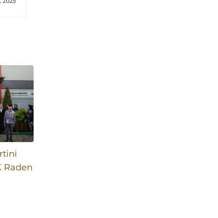
, 2025
tini
K Raden