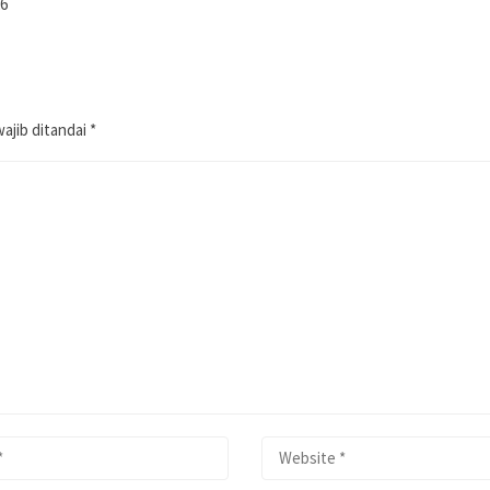
26
ajib ditandai
*