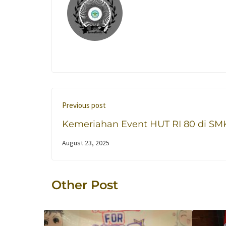
Previous post
Kemeriahan Event HUT RI 80 di SM
Raden Umar Said
August 23, 2025
Other Post