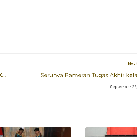
Next
K
Serunya Pameran Tugas Akhir kela
SMK Raden Umar 
September 22,