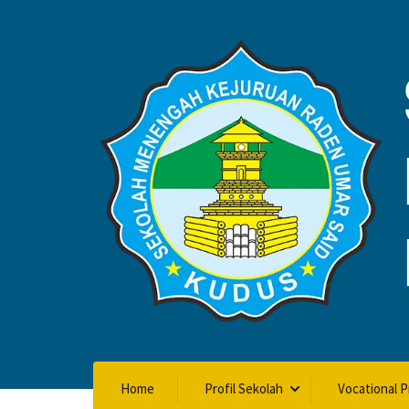
BERITA
Home
Blog
Berita
Home
Profil Sekolah
Vocational 