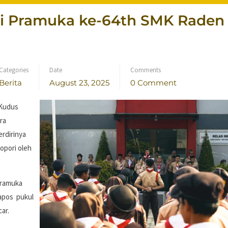
ri Pramuka ke-64th SMK Raden
Categories
Date
Comments
Berita
August 23, 2025
0 Comment
 Kudus
ra
rdirinya
opori oleh
pramuka
rapos pukul
car.