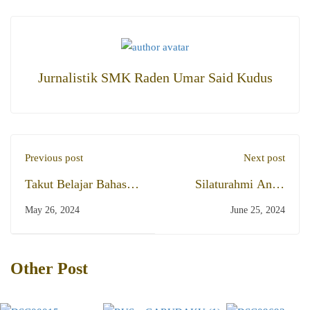
Jurnalistik SMK Raden Umar Said Kudus
Previous post
Next post
Takut Belajar Bahasa
Silaturahmi Antar
Jepang? Tak Perlu
Sesama di Idul Adha
May 26, 2024
June 25, 2024
Takut, Pasti
yang Berkah
Menyenangkan, Kok!
Other Post