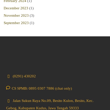
February 2024
(1)
December 2023
(1)
November 2023
(3)
September 2023
(1)
(0291) 430202
CS SPMB: 0895 0307 7886 (chat only)
Jalan Sukun Raya No.09, Besito Kulon, Besito, Kec.
Gebog, Kabupaten Kudus, Jawa Tengah 59333