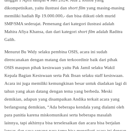
tanggal 1 April sampai 4 Mei 2024. Ada 2 lomba yang
dikompetisikan, yaitu ilustrasi dan
short film
yang masing-masing
memiliki hadiah Rp 19.000.000,- dan bisa diikuti oleh murid
SMP/SMA sederajat. Pemenang dari kategori ilustrasi adalah
Mahira Afiya Khansa, dan dari kategori
short film
adalah Raditra
Galih.
Menurut Bu Widy selaku pembina OSIS, acara ini sudah
direncanakan dengan matang dan terkoordinir baik dari pihak
OSIS maupun pihak kesiswaan yaitu Pak Jamil selaku Wakil
Kepala Bagian Kesiswaan serta Pak Ihsan selaku staff kesiswaan.
Acara ini juga memiliki kemungkinan besar untuk diadakan lagi di
tahun yang akan datang dengan tema yang berbeda. Meski
demikian, adapun yang disampaikan Andika terkait acara yang
berlangsung demikian, “Ada beberapa kendala yang dialami oleh
para panitia karena miskomunikasi serta beberapa masalah
lainnya, tapi akhirnya bisa terselesaikan dan acara bisa berjalan
lancar, dan saya senang para tamu bisa mengikuti acara ini dengan