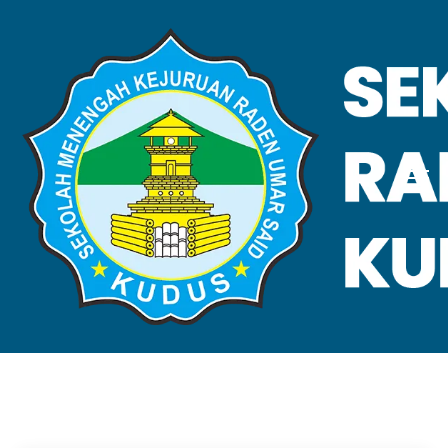
VALIDASI SKL
Home
Validasi SKL