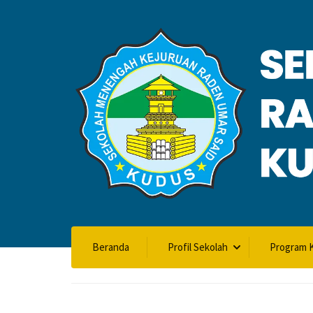
VALIDASI SK
Beranda
Profil Sekolah
Program K
Home
Validasi SKL