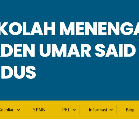
L
eahlian
SPMB
PKL
Informasi
Blog