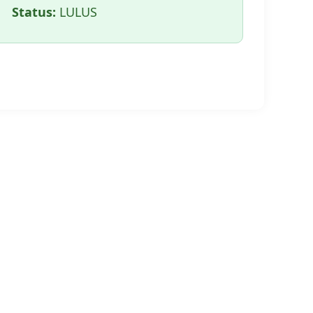
Status:
LULUS
🖨️ CETAK HALAMAN