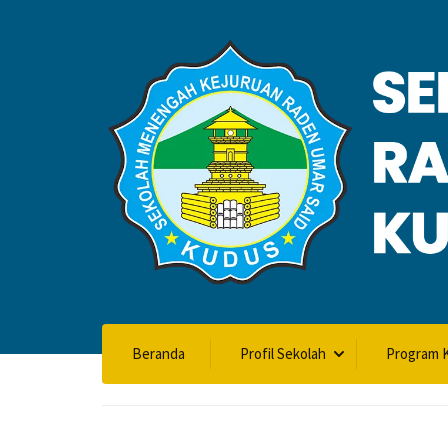
VALIDASI SK
Beranda
Profil Sekolah
Program K
Home
Validasi SKL