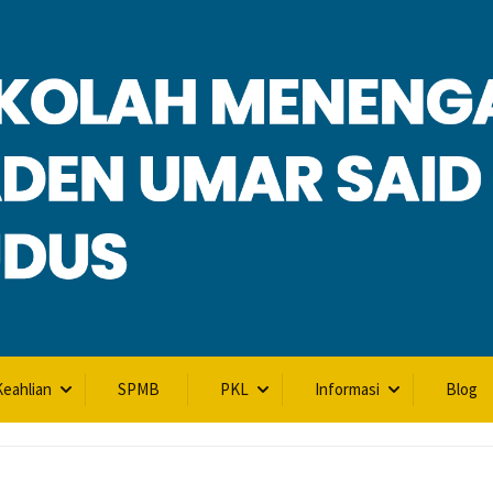
L
eahlian
SPMB
PKL
Informasi
Blog