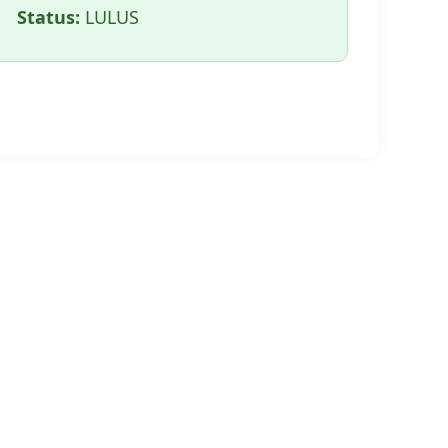
Status:
LULUS
🖨️ CETAK HALAMAN