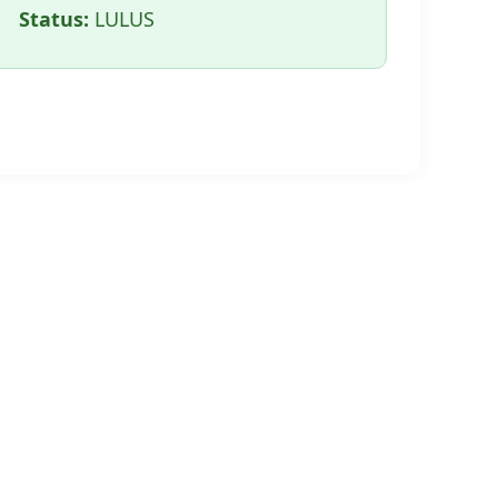
Status:
LULUS
🖨️ CETAK HALAMAN