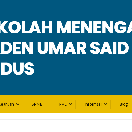
L
eahlian
SPMB
PKL
Informasi
Blog