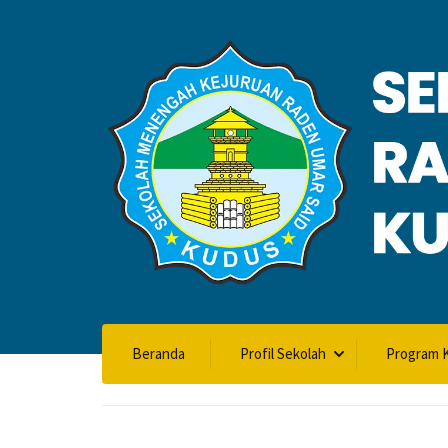
VALIDASI SK
Beranda
Profil Sekolah
Program K
Home
Validasi SKL