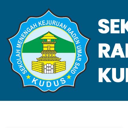
VALIDASI SKL
Home
Validasi SKL