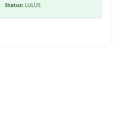
Status:
LULUS
🖨️ CETAK HALAMAN