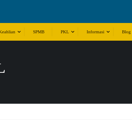
Keahlian
SPMB
PKL
Informasi
Blog
L