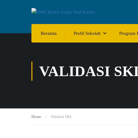
Beranda
Profil Sekolah
Program 
VALIDASI SK
Home
Validasi SKL