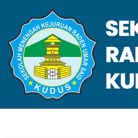
VALIDASI SKL
Home
Validasi SKL