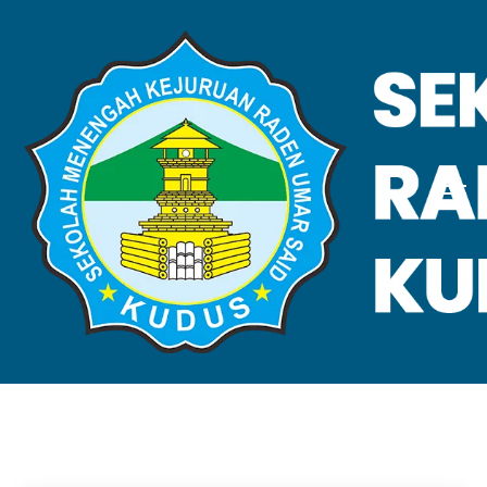
VALIDASI SKL
Home
Validasi SKL