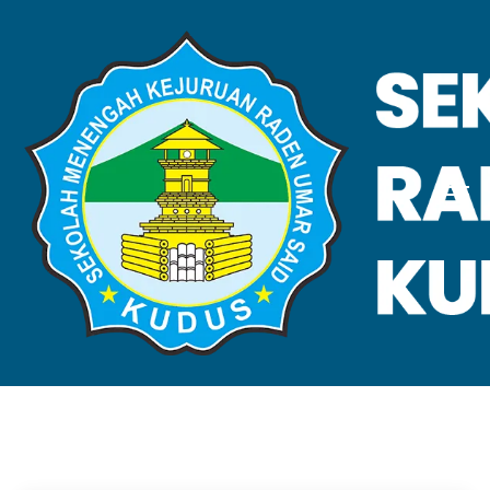
VALIDASI SKL
Home
Validasi SKL