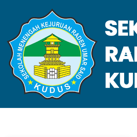
VALIDASI SKL
Home
Validasi SKL