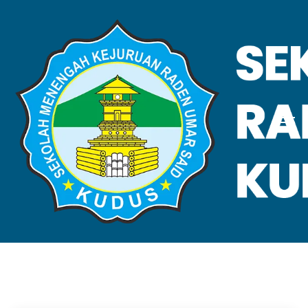
VALIDASI SKL
Home
Validasi SKL