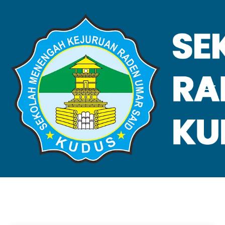
VALIDASI SKL
Home
Validasi SKL