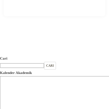
🖨️ CETAK HALAMAN
Cari
CARI
Kalender Akademik