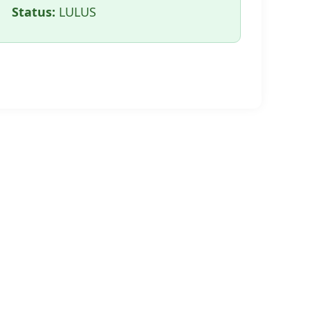
Status:
LULUS
🖨️ CETAK HALAMAN