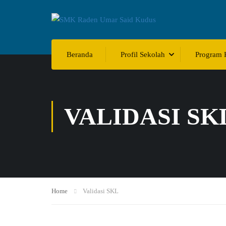
Beranda
Profil Sekolah
Program 
VALIDASI SK
Home
Validasi SKL