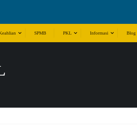
Keahlian
SPMB
PKL
Informasi
Blog
L