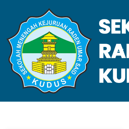
VALIDASI SKL
Home
Validasi SKL