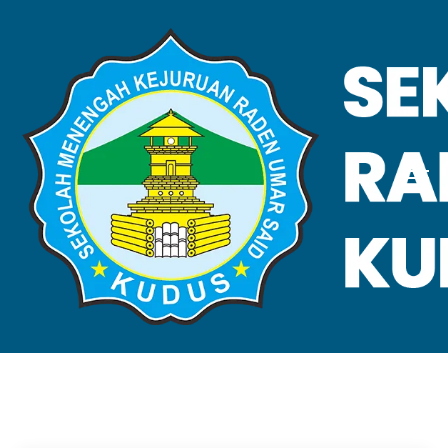
VALIDASI SKL
Home
Validasi SKL