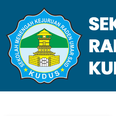
VALIDASI SKL
Home
Validasi SKL