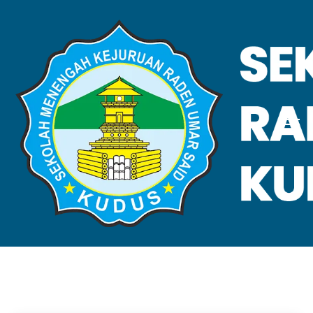
VALIDASI SKL
Home
Validasi SKL