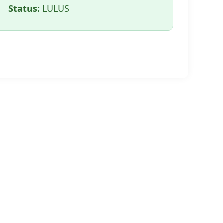
Status:
LULUS
🖨️ CETAK HALAMAN