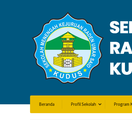
VALIDASI SK
Beranda
Profil Sekolah
Program K
Home
Validasi SKL