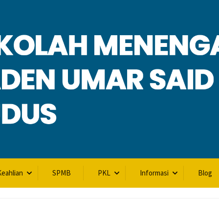
L
eahlian
SPMB
PKL
Informasi
Blog