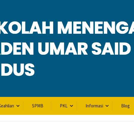
L
eahlian
SPMB
PKL
Informasi
Blog