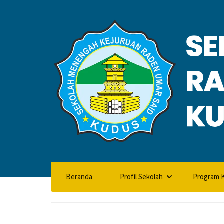
VALIDASI SK
Beranda
Profil Sekolah
Program K
Home
Validasi SKL