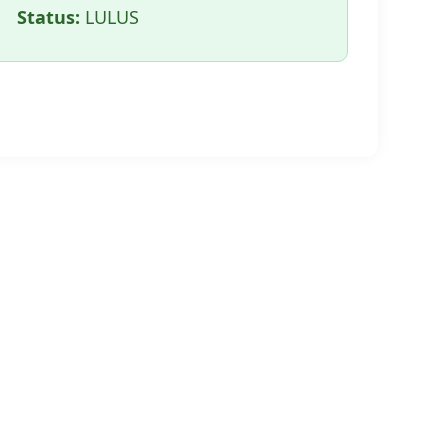
Status:
LULUS
🖨️ CETAK HALAMAN