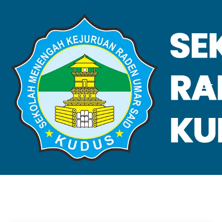
VALIDASI SKL
Home
Validasi SKL