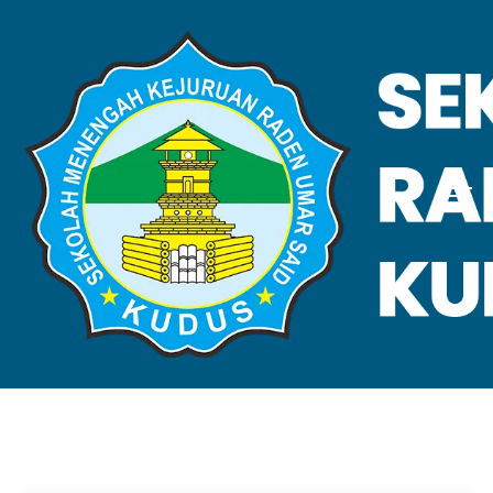
VALIDASI SKL
Home
Validasi SKL