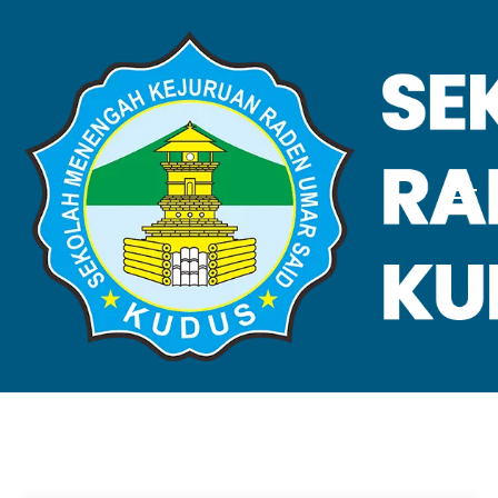
VALIDASI SKL
Home
Validasi SKL