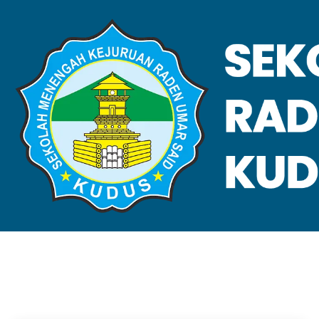
VALIDASI SKL
Home
Validasi SKL