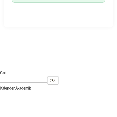
🖨️ CETAK HALAMAN
Cari
CARI
Kalender Akademik