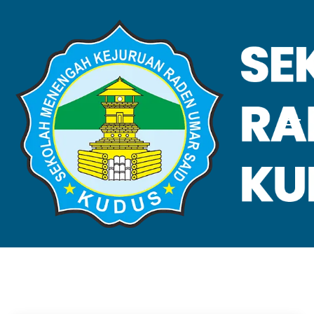
VALIDASI SKL
Home
Validasi SKL