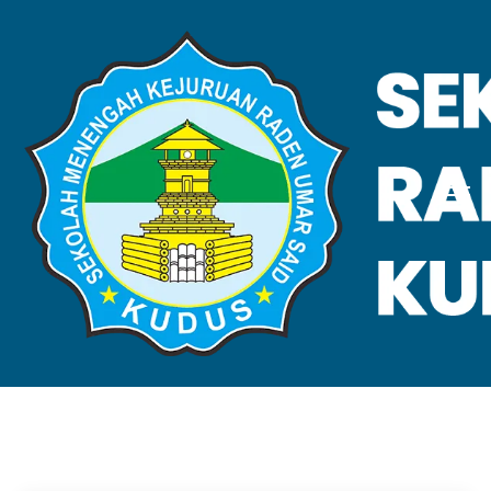
VALIDASI SKL
Home
Validasi SKL