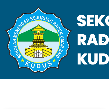
VALIDASI SKL
Home
Validasi SKL