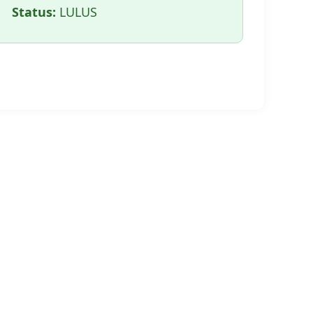
Status:
LULUS
🖨️ CETAK HALAMAN