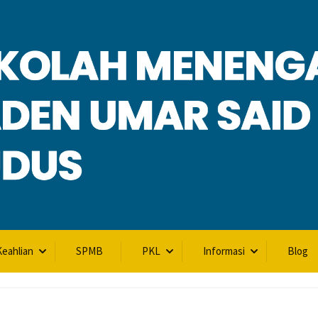
L
eahlian
SPMB
PKL
Informasi
Blog