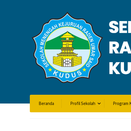
VALIDASI SK
Beranda
Profil Sekolah
Program K
Home
Validasi SKL