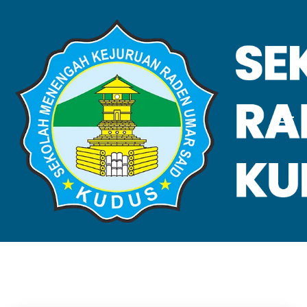
VALIDASI SKL
Home
Validasi SKL