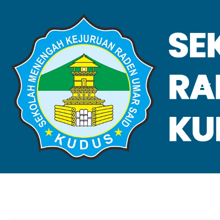
VALIDASI SKL
Home
Validasi SKL