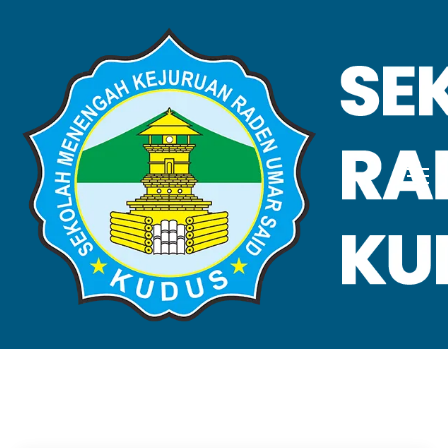
VALIDASI SKL
Home
Validasi SKL