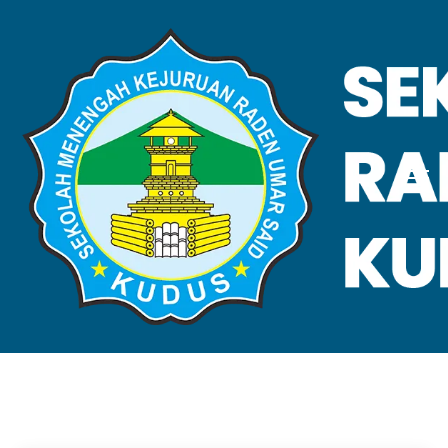
VALIDASI SKL
Home
Validasi SKL