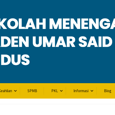
L
eahlian
SPMB
PKL
Informasi
Blog