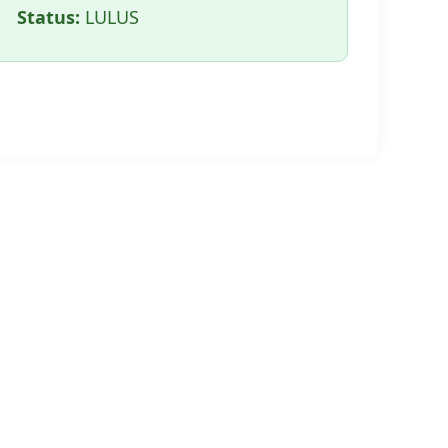
Status:
LULUS
🖨️ CETAK HALAMAN