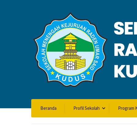
VALIDASI SK
Beranda
Profil Sekolah
Program K
Home
Validasi SKL